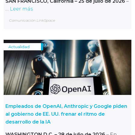
SAN FRANCISCO, California – 25 de julio de 2026
–
…
Leer más
Comunicación LinkSpace
Actualidad
Empleados de OpenAI, Anthropic y Google piden
al gobierno de EE. UU. frenar el ritmo de
desarrollo de la IA
WASHINGTON D.C.
– 28 de julio de 2026
– En …