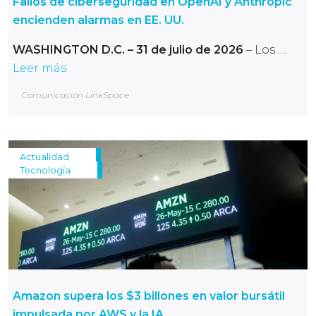
Fallos de ciberseguridad en OpenAI y Anthropic
encienden alarmas en EE. UU.
WASHINGTON D.C. – 31 de julio de 2026
– Los …
Leer más
Comunicación LinkSpace
Actualidad
Tecnología
Amazon supera los $3 billones en valor bursátil
impulsada por AWS y la IA