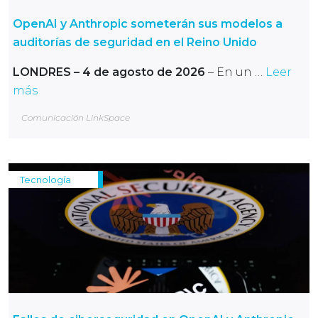
OpenAI y Anthropic someterán sus modelos a
auditorías de seguridad en el Reino Unido
LONDRES – 4 de agosto de 2026
– En un …
Leer
más
Comunicación LinkSpace
Tecnología