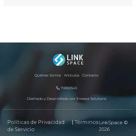
Quiénes Somos
Artículos
Contacto
70650545
Diseñado y Desarrollado por
Eressea Solutions
Políticas de Privacidad
|
Términos
LinkSpace ©
2026
de Servicio