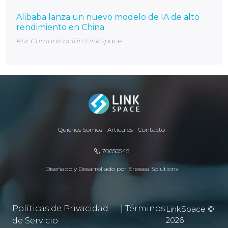
Alibaba lanza un nuevo modelo de IA de alto
rendimiento en China
Por:Comunicación LinkSpace
Quiénes Somos
Artículos
Contacto
70650545
Diseñado y Desarrollado por
Eressea Solutions
Políticas de Privacidad
|
Términos
LinkSpace ©
2026
de Servicio