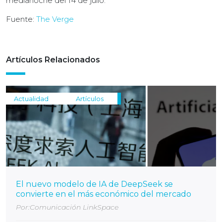
medianoche del 14 de julio.
Fuente:
The Verge
Artículos Relacionados
Actualidad
Artículos
El nuevo modelo de IA de DeepSeek se
convierte en el más económico del mercado
Por:Comunicación LinkSpace