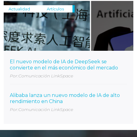
Actualidad
Artículos
El nuevo modelo de IA de DeepSeek se
convierte en el más económico del mercado
Por:Comunicación LinkSpace
Alibaba lanza un nuevo modelo de IA de alto
rendimiento en China
Por:Comunicación LinkSpace