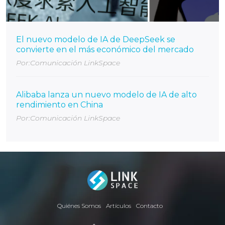
El nuevo modelo de IA de DeepSeek se
convierte en el más económico del mercado
Por:Comunicación LinkSpace
Alibaba lanza un nuevo modelo de IA de alto
rendimiento en China
Por:Comunicación LinkSpace
Quiénes Somos
Artículos
Contacto