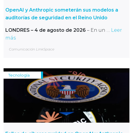
OpenAI y Anthropic someterán sus modelos a
auditorías de seguridad en el Reino Unido
LONDRES – 4 de agosto de 2026
– En un …
Leer
más
Comunicación LinkSpace
Tecnología