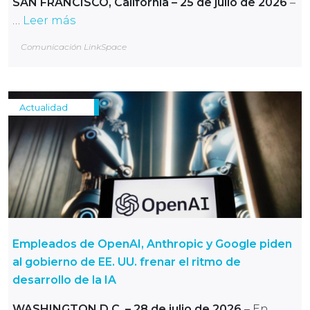
SAN FRANCISCO, California – 25 de julio de 2026
–
…
Leer más
Comunicación LinkSpace
Actualidad
Empleados de OpenAI, Anthropic y Google piden
al gobierno de EE. UU. frenar el ritmo de
desarrollo de la IA
WASHINGTON D.C.
– 28 de julio de 2026
– En …