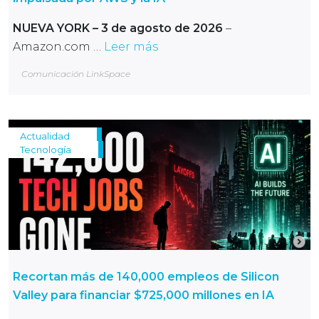
NUEVA YORK – 3 de agosto de 2026
–
Amazon.com …
Leer más
Comunicación LinkSpace
Actualidad
Tecnología
Recortan más de 140,000 empleos de Silicon
Valley para financiar $725,000 millones en IA