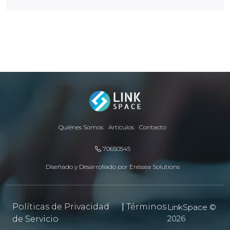
Quiénes Somos
Artículos
Contacto
70650545
Diseñado y Desarrollado por
Eressea Solutions
Políticas de Privacidad
|
Términos
LinkSpace ©
2026
de Servicio