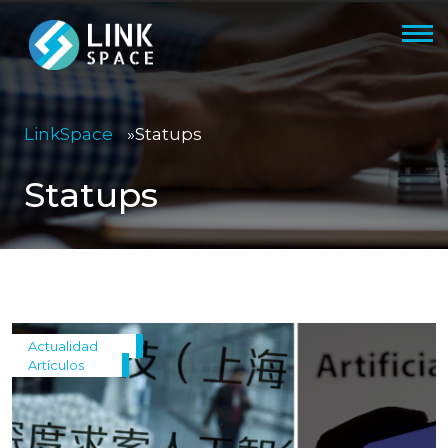
LinkSpace
»
Statups
Statups
Actualidad
Artículos