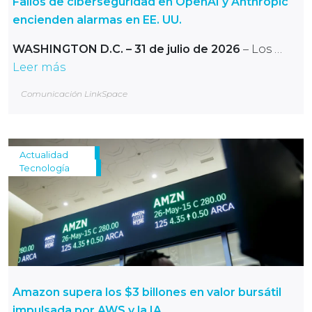
Fallos de ciberseguridad en OpenAI y Anthropic
encienden alarmas en EE. UU.
WASHINGTON D.C. – 31 de julio de 2026
– Los …
Leer más
Comunicación LinkSpace
Actualidad
Tecnología
Amazon supera los $3 billones en valor bursátil
impulsada por AWS y la IA