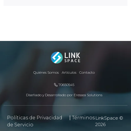
Quiénes Somos
Artículos
Contacto
70650545
Diseñado y Desarrollado por
Eressea Solutions
Políticas de Privacidad
|
Términos
LinkSpace ©
2026
de Servicio