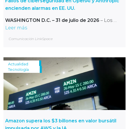
Fallos de ciberseguridad en OpenAI y Anthropic
encienden alarmas en EE. UU.
WASHINGTON D.C. – 31 de julio de 2026
– Los …
Leer más
Comunicación LinkSpace
Actualidad
Tecnología
Amazon supera los $3 billones en valor bursátil
impulsada por AWS y la IA