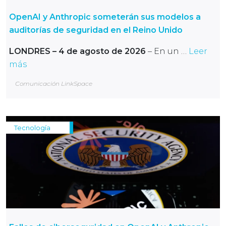
OpenAI y Anthropic someterán sus modelos a
auditorías de seguridad en el Reino Unido
LONDRES – 4 de agosto de 2026
– En un …
Leer
más
Comunicación LinkSpace
Tecnología