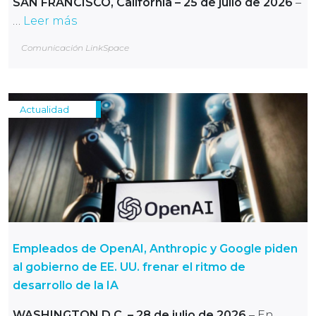
SAN FRANCISCO, California – 25 de julio de 2026
–
…
Leer más
Comunicación LinkSpace
Actualidad
Empleados de OpenAI, Anthropic y Google piden
al gobierno de EE. UU. frenar el ritmo de
desarrollo de la IA
WASHINGTON D.C.
– 28 de julio de 2026
– En …