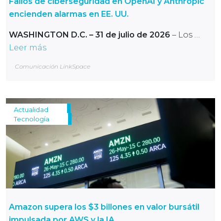
Fallos de ciberseguridad en OpenAI y Anthropic
encienden alarmas en EE. UU.
WASHINGTON D.C. – 31 de julio de 2026
– Los …
Leer más
Comunicación LinkSpace
Actualidad
Tecnología
Amazon supera los $3 billones en valor bursátil
impulsada por AWS y la IA