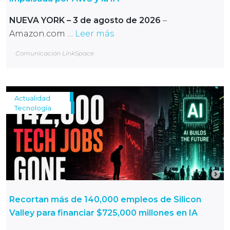
NUEVA YORK – 3 de agosto de 2026
–
Amazon.com …
Leer más
Comunicación LinkSpace
Actualidad
Tecnología
Recortan más de 140,000 empleos de Silicon
Valley para financiar $725,000 millones en IA