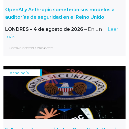
OpenAI y Anthropic someterán sus modelos a
auditorías de seguridad en el Reino Unido
LONDRES – 4 de agosto de 2026
– En un …
Leer
más
Comunicación LinkSpace
Tecnología