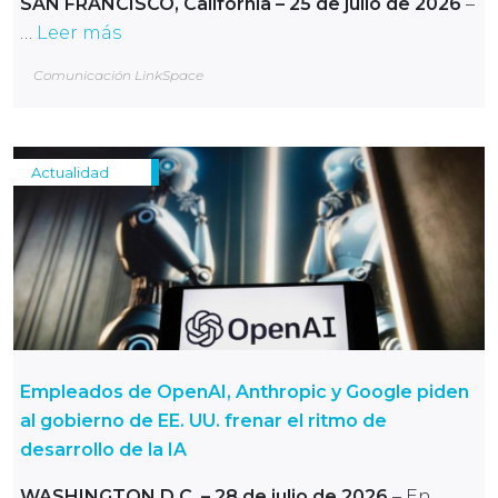
SAN FRANCISCO, California – 25 de julio de 2026
–
…
Leer más
Comunicación LinkSpace
Actualidad
Empleados de OpenAI, Anthropic y Google piden
al gobierno de EE. UU. frenar el ritmo de
desarrollo de la IA
WASHINGTON D.C.
– 28 de julio de 2026
– En …