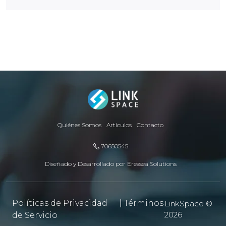
Quiénes Somos
Artículos
Contacto
70650545
Diseñado y Desarrollado por
Eressea Solutions
Políticas de Privacidad
|
Términos
LinkSpace ©
2026
de Servicio