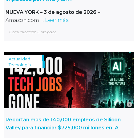
NUEVA YORK – 3 de agosto de 2026
–
Amazon.com …
Leer más
Comunicación LinkSpace
Actualidad
Tecnología
Recortan más de 140,000 empleos de Silicon
Valley para financiar $725,000 millones en IA