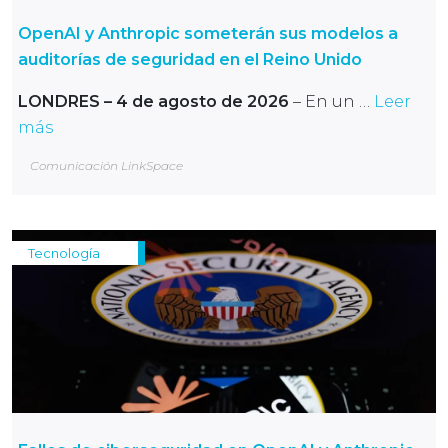
OpenAI y Anthropic someterán sus modelos a
auditorías de seguridad en el Reino Unido
LONDRES – 4 de agosto de 2026
– En un …
Leer
más
Comunicación LinkSpace
Tecnología