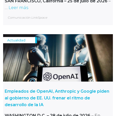
SAN FRANCISCO, California – 25 de julio de 2026
–
…
Leer más
Comunicación LinkSpace
Actualidad
Empleados de OpenAI, Anthropic y Google piden
al gobierno de EE. UU. frenar el ritmo de
desarrollo de la IA
WASHINGTON D.C.
– 28 de julio de 2026
– En …