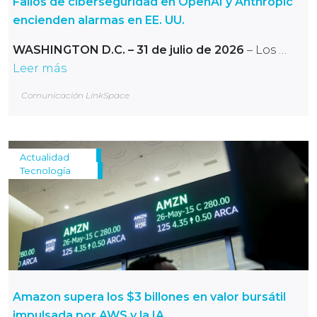
Fallos de ciberseguridad en OpenAI y Anthropic
encienden alarmas en EE. UU.
WASHINGTON D.C. – 31 de julio de 2026
– Los …
Leer más
Comunicación LinkSpace
Actualidad
Tecnología
Amazon supera los $3 billones en valor bursátil
impulsada por AWS y la IA