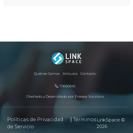
Quiénes Somos
Artículos
Contacto
70650545
Diseñado y Desarrollado por
Eressea Solutions
Políticas de Privacidad
|
Términos
LinkSpace ©
2026
de Servicio