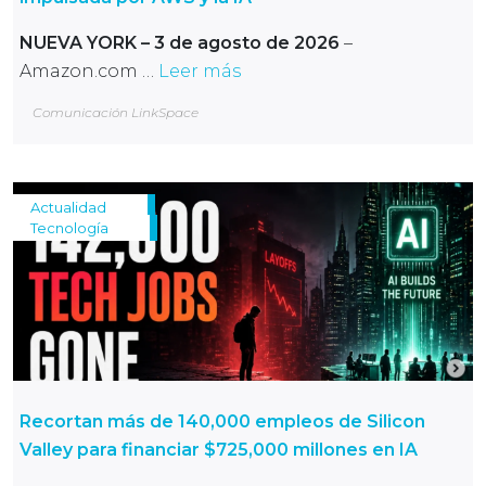
NUEVA YORK – 3 de agosto de 2026
–
Amazon.com …
Leer más
Comunicación LinkSpace
Actualidad
Tecnología
Recortan más de 140,000 empleos de Silicon
Valley para financiar $725,000 millones en IA