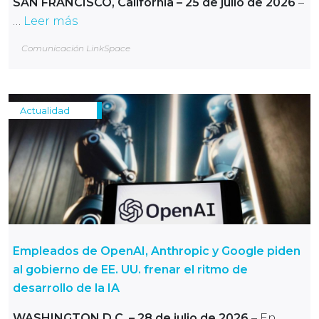
SAN FRANCISCO, California – 25 de julio de 2026
–
…
Leer más
Comunicación LinkSpace
Actualidad
Empleados de OpenAI, Anthropic y Google piden
al gobierno de EE. UU. frenar el ritmo de
desarrollo de la IA
WASHINGTON D.C.
– 28 de julio de 2026
– En …