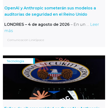
OpenAI y Anthropic someterán sus modelos a
auditorías de seguridad en el Reino Unido
LONDRES – 4 de agosto de 2026
– En un …
Leer
más
Comunicación LinkSpace
Tecnología