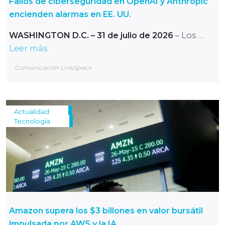
Fallos de ciberseguridad en OpenAI y Anthropic
encienden alarmas en EE. UU.
WASHINGTON D.C. – 31 de julio de 2026
– Los …
Leer más
Comunicación LinkSpace
Actualidad
Tecnología
Amazon supera los $3 billones en valor bursátil
impulsada por AWS y la IA