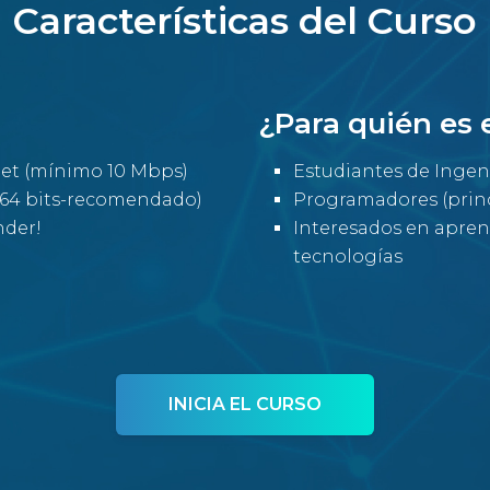
Características del Curso
¿Para quién es 
net (mínimo 10 Mbps)
Estudiantes de Ingen
 64 bits-recomendado)
Programadores (princ
nder!
Interesados en apren
tecnologías
INICIA EL CURSO