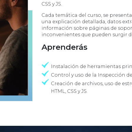
CSS y JS.
Cada temática del curso, se present
una explicación detallada, datos extr
información sobre páginas de soport
inconvenientes que pueden surgir du
Aprenderás
Instalación de herramientas prin
Control y uso de la Inspección d
Creación de archivos, uso de est
HTML, CSS y JS.