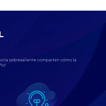
L
toria sobresaliente comparten cómo la
ño!