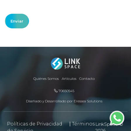
Quiénes Somos
Artículos
Contacto
70650545
Diseñado y Desarrollado por
Eressea Solutions
Políticas de Privacidad
|
Términos
LinkSpace ©
2026
de Servicio