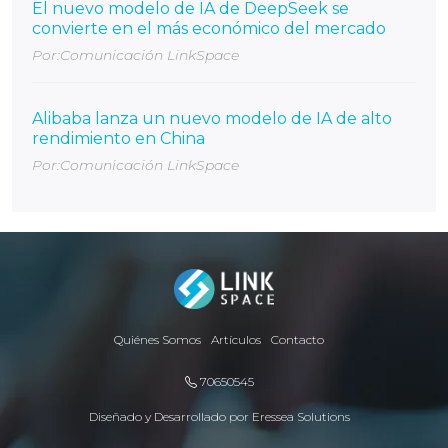
El nuevo modelo de IA de DeepSeek se
convierte en el más económico del mercado
Por:Comunicación LinkSpace
Alibaba lanza un nuevo modelo de IA de alto
rendimiento en China
Por:Comunicación LinkSpace
Quiénes Somos
Artículos
Contacto
70650545
Diseñado y Desarrollado por
Eressea Solutions