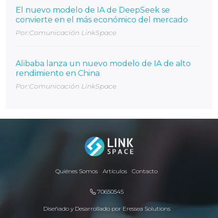
El nuevo modelo de IA de DeepSeek se
convierte en el más económico del mercado
Por:Comunicación LinkSpace
Alibaba lanza un nuevo modelo de IA de alto
rendimiento en China
Por:Comunicación LinkSpace
Quiénes Somos
Artículos
Contacto
70650545
Diseñado y Desarrollado por
Eressea Solutions