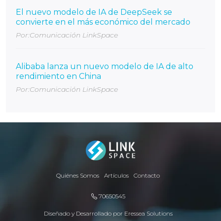
El nuevo modelo de IA de DeepSeek se
convierte en el más económico del mercado
Por:Comunicación LinkSpace
Alibaba lanza un nuevo modelo de IA de alto
rendimiento en China
Por:Comunicación LinkSpace
Quiénes Somos
Artículos
Contacto
70650545
Diseñado y Desarrollado por
Eressea Solutions