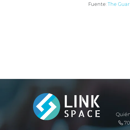
Fuente:
The Guar
Quié
70