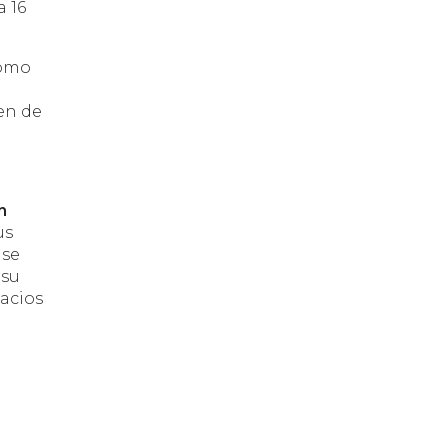
a 16
como
en de
n
us
 se
 su
pacios