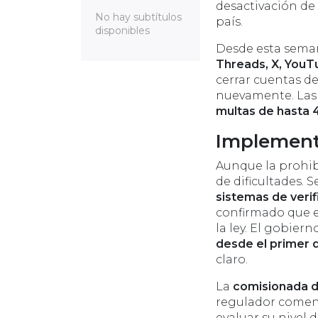
desactivación de
No hay subtítulos
país.
disponibles
Desde esta sema
Threads, X, YouTu
cerrar cuentas de
nuevamente. Las
multas de hasta 4
Implementa
Aunque la prohibi
de dificultades.
sistemas de verif
confirmado que 
la ley. El gobie
desde el primer 
claro.
La
comisionada d
regulador comenz
evaluar su nivel 