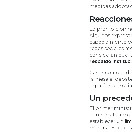
medidas adoptadas
Reacciones
La prohibición 
Algunos expresar
especialmente po
redes sociales m
consideran que 
respaldo instituc
Casos como el de
la mesa el debat
espacios de socia
Un preced
El primer minist
aunque algunos ad
establecer un
lím
mínima.
Encuest