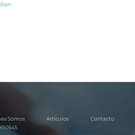
dian
nes Somos
Artículos
Contacto
650545