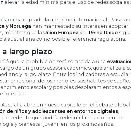
an
elevar la
edad mínima para el uso de redes sociales 
raliana ha captado la atención internacional. Países 
ca y Noruega
han manifestado su interés en adoptar
s, mientras que la
Unión Europea
y el
Reino Unido
sigu
cia australiana como posible referencia regulatoria.
 a largo plazo
ció que la prohibición será sometida a una
evaluació
a cargo de un grupo asesor académico, que analizará s
mediano y largo plazo.
Entre los indicadores a estudiar
estar emocional de los menores, sus hábitos de su
eño,
 rendimiento escolar y posibles desplazamientos a es
 internet.
 Australia abre un nuevo capítulo en el debate global
ón de niños y adolescentes en entornos digitales
,
 precedente que podría redefinir la relación entre
logía y bienestar juvenil en los próximos años.