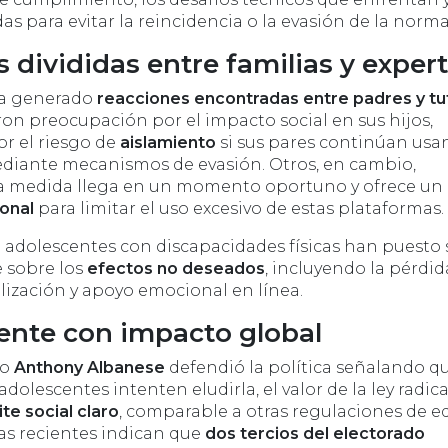
 para evitar la reincidencia o la evasión de la norma
 divididas entre familias y exper
ha generado
reacciones encontradas entre padres y tu
on preocupación por el impacto social en sus hijos,
r el riesgo de
aislamiento
si sus pares continúan us
ediante mecanismos de evasión. Otros, en cambio,
la medida llega en un momento oportuno y ofrece un
ional
para limitar el uso excesivo de estas plataformas.
 adolescentes con discapacidades físicas han puesto
e sobre los
efectos no deseados
, incluyendo la pérdid
lización y apoyo emocional en línea.
ente con impacto global
ro
Anthony Albanese
defendió la política señalando qu
olescentes intenten eludirla, el valor de la ley radic
ite social claro
, comparable a otras regulaciones de e
as recientes indican que
dos tercios del electorado