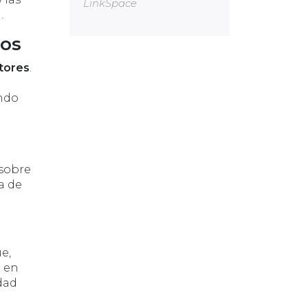
LinkSpace
.
tos
tores
.
ando
 sobre
a de
e,
a en
dad