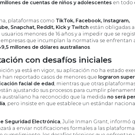
millones de cuentas de niños y adolescentes
en todo 
na, plataformas como
TikTok, Facebook, Instagram,
be, Snapchat, Reddit, Kick y Twitch
están obligadas a
 usuarios menores de 16 años y a impedir que se regis
 empresas que incumplan la normativa se enfrentan 
9,5 millones de dólares australianos
.
ción con desafíos iniciales
ción ya está en vigor, su aplicación no ha estado exe
 Se han reportado casos de menores que
lograron super
icación facial de edad
, mientras que otras plataforma
están ajustando sus procesos para cumplir plenamen
rno australiano ha reconocido que la medida
no será pe
día
, pero insiste en que establece un estándar naciona
e Seguridad Electrónica
, Julie Inman Grant, informó q
ará a enviar notificaciones formales a las plataforma
de cumplimiento, los desafíos técnicos que enfrentan y