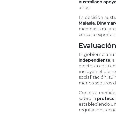
australiano apoy
años.
La decisión aust
Malasia, Dinamar
medidas similare
cerca la experien
Evaluación
El gobierno anun
independiente
, 
efectos a corto, 
incluyen el bien
socialización, su
menos seguros de
Con esta medida,
sobre la
protecci
estableciendo un
regulación, tecno