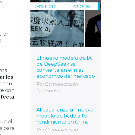
el
Actualidad
Artículos
tren
a
El nuevo modelo de IA
de DeepSeek se
convierte en el más
nta
económico del mercado
ar los
s han
Por:Comunicación
te con
LinkSpace
rfecta
l
Alibaba lanza un nuevo
modelo de IA de alto
ue el
rendimiento en China
s para
Por:Comunicación
 las