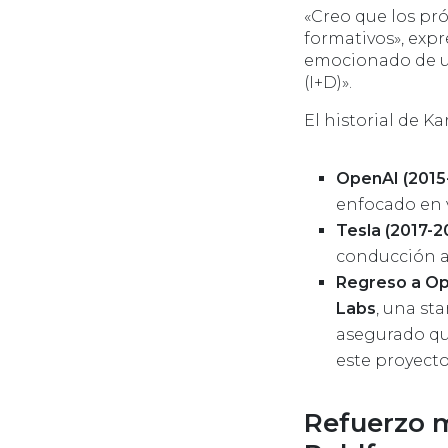
«Creo que los pr
formativos», expr
emocionado de uni
(I+D)».
El historial de Ka
OpenAI (2015-
enfocado en 
Tesla (2017-2
conducción
Regreso a Op
Labs
, una st
asegurado qu
este proyecto
Refuerzo m