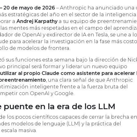
 20 de mayo de 2026
– Anthropic ha anunciado una d
s estratégicas del año en el sector de la inteligencia
rporar a
Andrej Karpathy
a su equipo de preentrenamie
 las mentes más respetadas en el campo del aprendiz
dor de OpenAI y exdirector de IA en Tesla, se une a l
de para acelerar la investigación en la fase más costo
rollo de modelos de frontera.
 sus funciones esta semana bajo la dirección de Nic
vo principal será formar y liderar un nuevo equipo
utilizar al propio Claude como asistente para acelerar 
 preentrenamiento
, una clara señal de que Anthropic
timización inteligente frente a la fuerza bruta del
mpetir con OpenAI y Google.
puente en la era de los LLM
e los pocos científicos capaces de cerrar la brecha en
ndes modelos de lenguaje (LLM) y la práctica del
escala masiva.