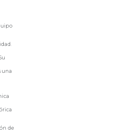
quipo
idad.
Su
s una
nica
órica
ión de