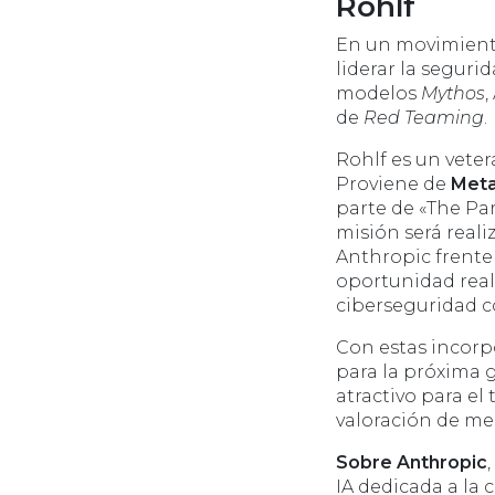
Rohlf
En un movimiento
liderar la seguri
modelos
Mythos
,
de
Red Teaming
.
Rohlf es un vete
Proviene de
Met
parte de «The Pa
misión será real
Anthropic frente
oportunidad real
ciberseguridad co
Con estas incorp
para la próxima 
atractivo para el
valoración de me
Sobre Anthropic
IA dedicada a la 