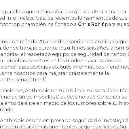
 paralelo que demuestra la urgencia de la firma por
dad informática tras los recientes lanzamientos de sus
 Anthropic también ha fichado a
Chris Rohlf
para su e
rano con más de 20 años de experiencia en cibersegur
a
, donde trabajó durante los últimos seis años, y formó
ranoids», el respetado equipo de seguridad de Yahoo. 
izar pruebas de estrés en los modelos avanzados de
 a amenazas severas y ataques informáticos. «Tenemo
 ante nosotros para mejorar drásticamente la
n IA», señaló Rohlf.
oraciones, Anthropic no solo blinda su capacidad téc
generación de modelos Claude, sino que consolida su
 talento de élite en medio de los rumores sobre su hist
rcado.
, Anthropic es una empresa de seguridad e investigac
creación de sistemas orientables, seguros y fiables. Su