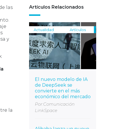
Artículos Relacionados
e las
nto.
aje
Actualidad
Artículos
os
sa y
k
la
El nuevo modelo de IA
de DeepSeek se
convierte en el más
económico del mercado
Por:Comunicación
tre la
LinkSpace
Alibaba lanza un nuevo