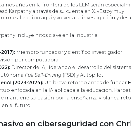
óximos años en la frontera de los LLM serán especial
esó Karpathy a través de su cuenta en X. «Estoy muy
rme al equipo aquí y volver a la investigación y desa
rpathy incluye hitos clave en la industria:
2017):
Miembro fundador y científico investigador
visión por computadora.
022):
Director de IA, liderando el desarrollo del sistem
 autónoma
Full Self-Driving
(FSD) y Autopilot.
enAI (2023-2024):
Un breve retorno antes de fundar
E
artup enfocada en la IA aplicada a la educación. Karpa
e mantiene su pasión por la enseñanza y planea ret
 en el futuro.
asivo en ciberseguridad con Chr