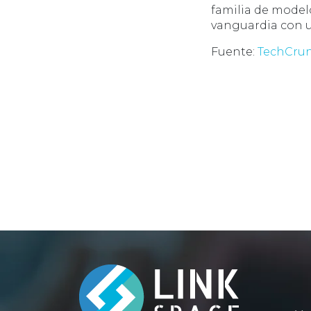
familia de model
vanguardia con u
Fuente:
TechCru