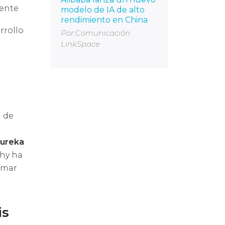
mente
modelo de IA de alto
rendimiento en China
rrollo
Por:Comunicación
LinkSpace
a de
ureka
thy ha
omar
is