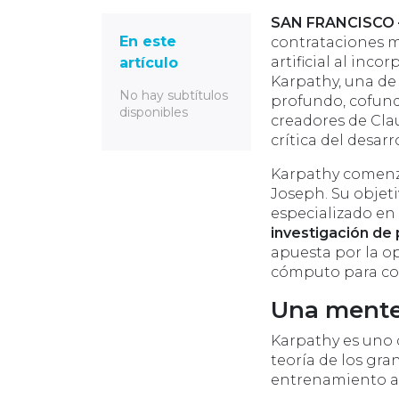
SAN FRANCISCO –
En este
contrataciones má
artificial al inco
artículo
Karpathy, una de
No hay subtítulos
profundo, cofunda
disponibles
creadores de Clau
crítica del desar
Karpathy comenzó
Joseph. Su objeti
especializado en
investigación de
apuesta por la op
cómputo para co
Una mente 
Karpathy es uno d
teoría de los gra
entrenamiento a 