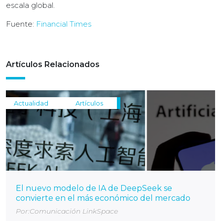
escala global.
Fuente:
Financial Times
Artículos Relacionados
Actualidad
Artículos
El nuevo modelo de IA de DeepSeek se
convierte en el más económico del mercado
Por:Comunicación LinkSpace