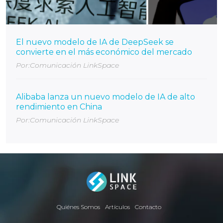
El nuevo modelo de IA de DeepSeek se
convierte en el más económico del mercado
Por:Comunicación LinkSpace
Alibaba lanza un nuevo modelo de IA de alto
rendimiento en China
Por:Comunicación LinkSpace
Quiénes Somos
Artículos
Contacto